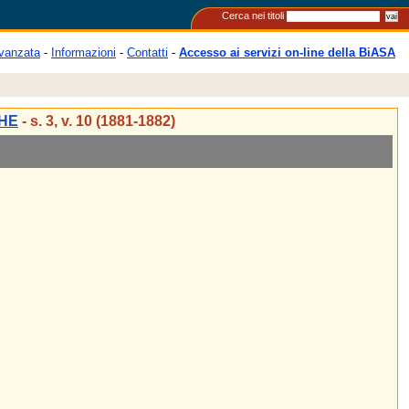
Cerca nei titoli
vanzata
-
Informazioni
-
Contatti
-
Accesso ai servizi on-line della BiASA
CHE
- s. 3, v. 10 (1881-1882)