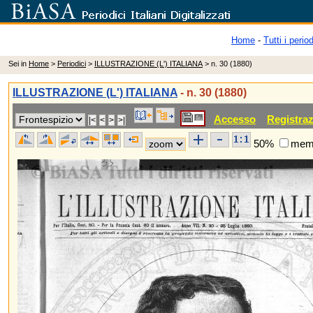
Home
-
Tutti i period
Sei in
Home
>
Periodici
>
ILLUSTRAZIONE (L') ITALIANA
> n. 30 (1880)
ILLUSTRAZIONE (L') ITALIANA
- n. 30 (1880)
Accesso
Registra
50%
memo