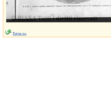
Torna su