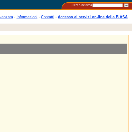
Cerca nei titoli
vanzata
-
Informazioni
-
Contatti
-
Accesso ai servizi on-line della BiASA