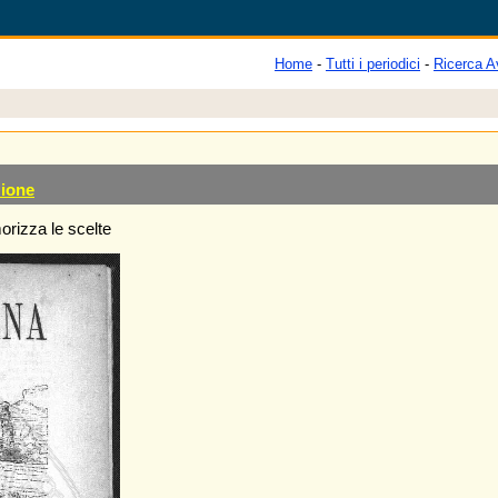
Home
-
Tutti i periodici
-
Ricerca A
zione
rizza le scelte