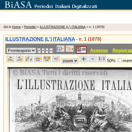
Sei in
Home
>
Periodici
>
ILLUSTRAZIONE (L') ITALIANA
> n. 1 (1878)
ILLUSTRAZIONE (L') ITALIANA
- n. 1 (1878)
Accesso
Registra
50%
memo