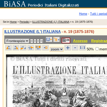
Home
-
Tutti i period
Sei in
Home
>
Periodici
>
ILLUSTRAZIONE (L') ITALIANA
> n. 19 (1875-1876)
ILLUSTRAZIONE (L') ITALIANA
- n. 19 (1875-1876)
Accesso
Registra
50%
memo