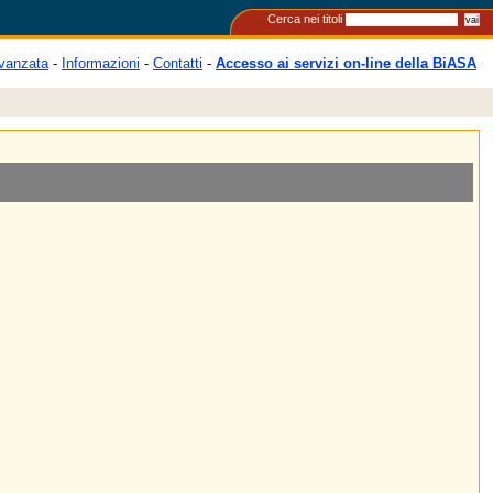
Cerca nei titoli
vanzata
-
Informazioni
-
Contatti
-
Accesso ai servizi on-line della BiASA