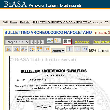
Sei in
Home
>
Periodici
>
BULLETTINO ARCHEOLOGICO NAPOLETANO
> n.s., n. 137 
BULLETTINO ARCHEOLOGICO NAPOLETANO
- n.s., n.
Accesso
Registraz
50%
memo