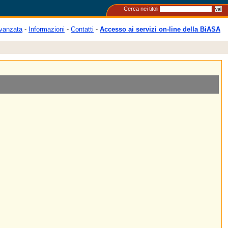
Cerca nei titoli
vanzata
-
Informazioni
-
Contatti
-
Accesso ai servizi on-line della BiASA