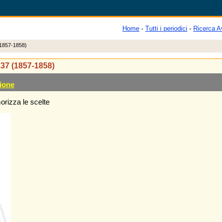
Home
-
Tutti i periodici
-
Ricerca A
(1857-1858)
 137 (1857-1858)
ione
rizza le scelte