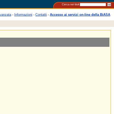
Cerca nei titoli
vanzata
-
Informazioni
-
Contatti
-
Accesso ai servizi on-line della BiASA