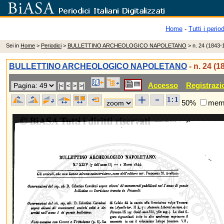
Home
-
Tutti i period
Sei in
Home
>
Periodici
>
BULLETTINO ARCHEOLOGICO NAPOLETANO
> n. 24 (1843-
BULLETTINO ARCHEOLOGICO NAPOLETANO
- n. 24 (1
Accesso
Registrazi
50%
memo