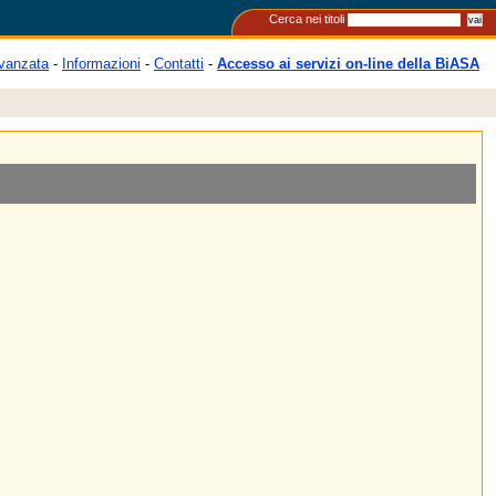
Cerca nei titoli
vanzata
-
Informazioni
-
Contatti
-
Accesso ai servizi on-line della BiASA