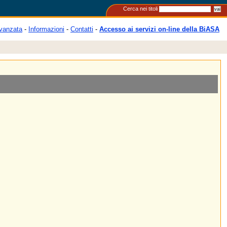
Cerca nei titoli
vanzata
-
Informazioni
-
Contatti
-
Accesso ai servizi on-line della BiASA