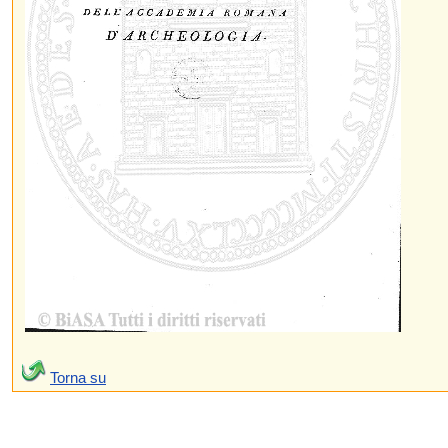
Torna su