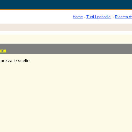
Home
-
Tutti i periodici
-
Ricerca A
one
rizza le scelte