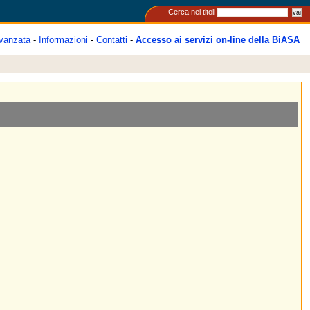
Cerca nei titoli
vanzata
-
Informazioni
-
Contatti
-
Accesso ai servizi on-line della BiASA