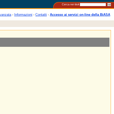
Cerca nei titoli
vanzata
-
Informazioni
-
Contatti
-
Accesso ai servizi on-line della BiASA