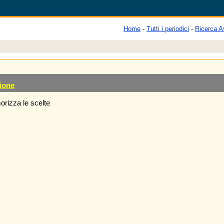
Home
-
Tutti i periodici
-
Ricerca A
ione
rizza le scelte