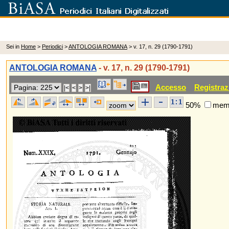
Sei in
Home
>
Periodici
>
ANTOLOGIA ROMANA
> v. 17, n. 29 (1790-1791)
ANTOLOGIA ROMANA
- v. 17, n. 29 (1790-1791)
Accesso
Registraz
50%
memo