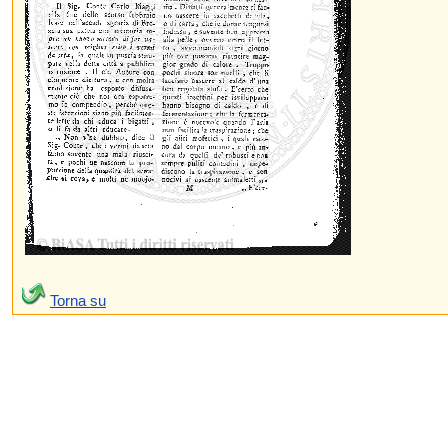
Torna su