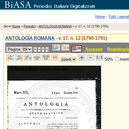
Home
-
Tutti i period
Sei in
Home
>
Periodici
>
ANTOLOGIA ROMANA
> v. 17, n. 12 (1790-1791)
ANTOLOGIA ROMANA
- v. 17, n. 12 (1790-1791)
Accesso
Registrazi
50%
memo