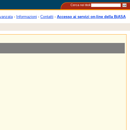
Cerca nei titoli
vanzata
-
Informazioni
-
Contatti
-
Accesso ai servizi on-line della BiASA