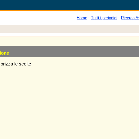
Home
-
Tutti i periodici
-
Ricerca A
ione
rizza le scelte