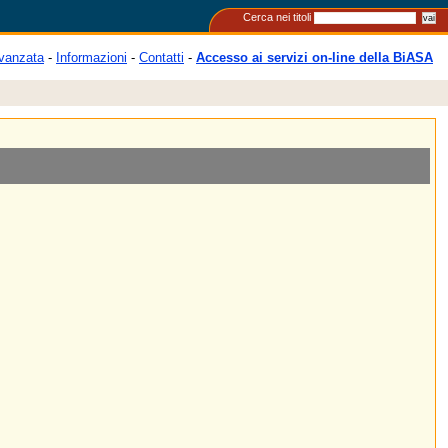
Cerca nei titoli
vanzata
-
Informazioni
-
Contatti
-
Accesso ai servizi on-line della BiASA