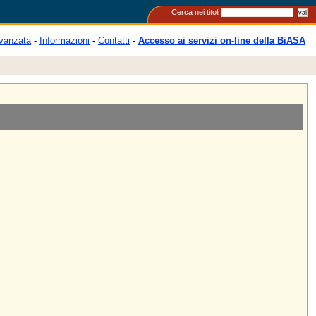
Cerca nei titoli
vanzata
-
Informazioni
-
Contatti
-
Accesso ai servizi on-line della BiASA