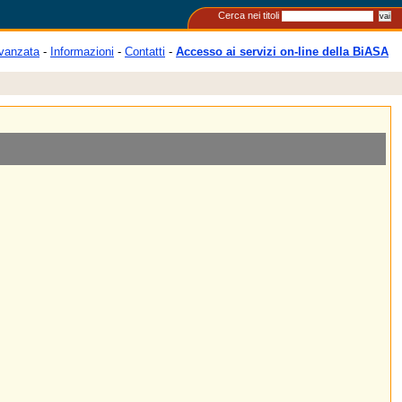
Cerca nei titoli
vanzata
-
Informazioni
-
Contatti
-
Accesso ai servizi on-line della BiASA