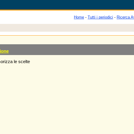
Home
-
Tutti i periodici
-
Ricerca A
ione
rizza le scelte