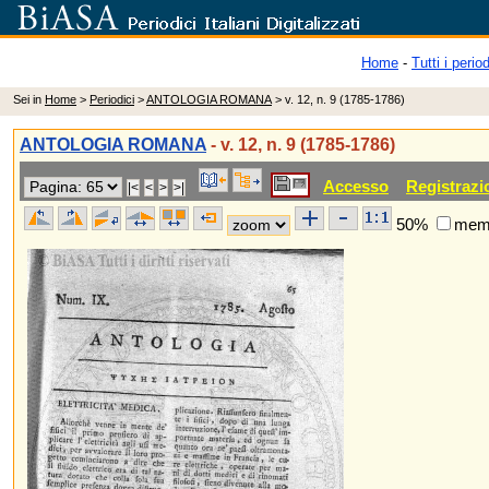
Home
-
Tutti i period
Sei in
Home
>
Periodici
>
ANTOLOGIA ROMANA
> v. 12, n. 9 (1785-1786)
ANTOLOGIA ROMANA
- v. 12, n. 9 (1785-1786)
Accesso
Registrazi
50%
memo