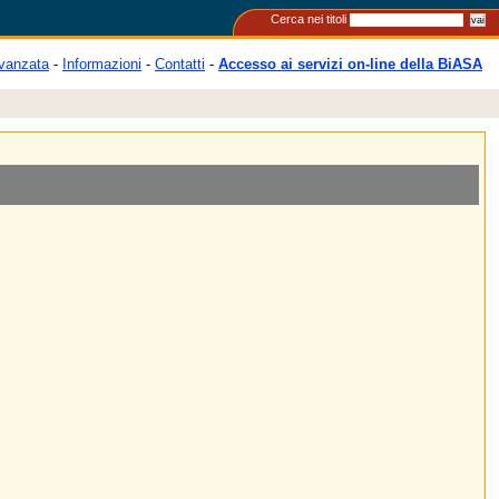
Cerca nei titoli
vanzata
-
Informazioni
-
Contatti
-
Accesso ai servizi on-line della BiASA