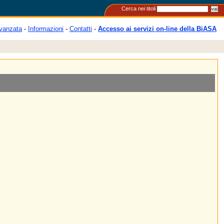
Cerca nei titoli
vanzata
-
Informazioni
-
Contatti
-
Accesso ai servizi on-line della BiASA