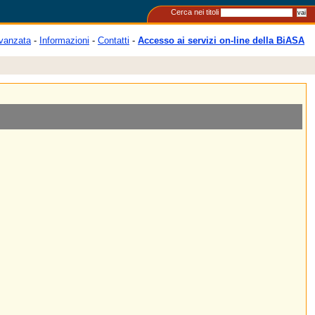
Cerca nei titoli
vanzata
-
Informazioni
-
Contatti
-
Accesso ai servizi on-line della BiASA