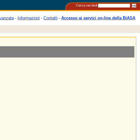
Cerca nei titoli
vanzata
-
Informazioni
-
Contatti
-
Accesso ai servizi on-line della BiASA