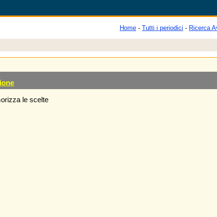
Home
-
Tutti i periodici
-
Ricerca A
ione
rizza le scelte