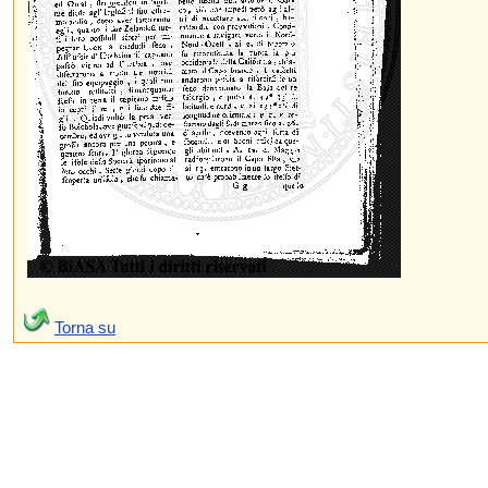
Torna su