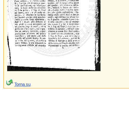
Torna su