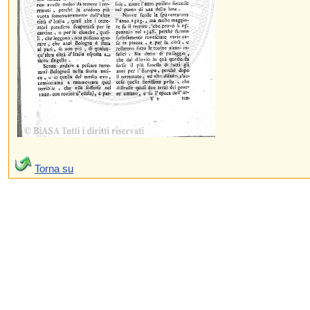
Torna su