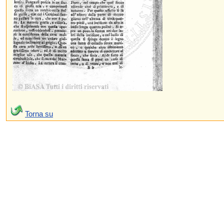
Torna su