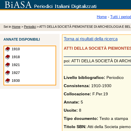
Home
-
Tutti i period
Sei in
Home
>
Periodici
> ATTI DELLA SOCIETÀ PIEMONTESE DI ARCHEOLOGIA E BEL
Torna ai risultati della ricerca
ANNATE DISPONIBILI
ATTI DELLA SOCIETÀ PIEMONTES
1910
1918
poi: ATTI DELLA SOCIETÀ DI ARC
1921
1927
Livello bibliografico:
Periodico
1930
Consistenza:
1910-1930
Collocazione:
F.Per.19
Annate:
5
Uscite:
8
Tipo documento:
Testo a stampa
Titolo SBN:
Atti della Societa piemo