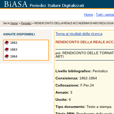
Home
-
Tutti i period
Sei in
Home
>
Periodici
> RENDICONTO DELLA REALE ACCADEMIA DI ARCHEOLOGIA 
Torna ai risultati della ricerca
ANNATE DISPONIBILI
RENDICONTO DELLA REALE ACCA
1862
1863
poi: RENDICONTO DELLE TORNAT
ARTI
1864
Livello bibliografico:
Periodico
Consistenza:
1862-1864
Collocazione:
F.Per.24
Annate:
3
Uscite:
4
Tipo documento:
Testo a stampa
Titolo SBN:
Rendiconto della reale A